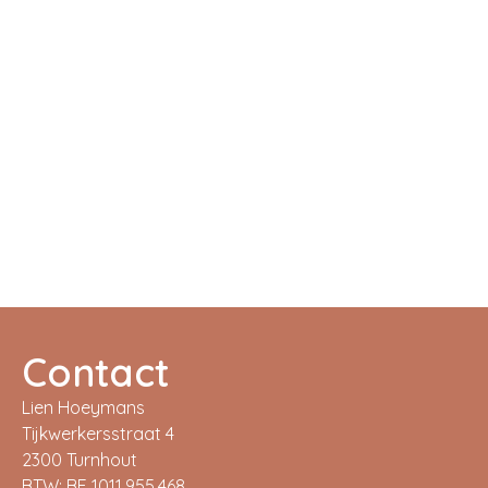
Contact
Lien Hoeymans
Tijkwerkersstraat 4
2300 Turnhout
BTW:
BE 1011.955.468