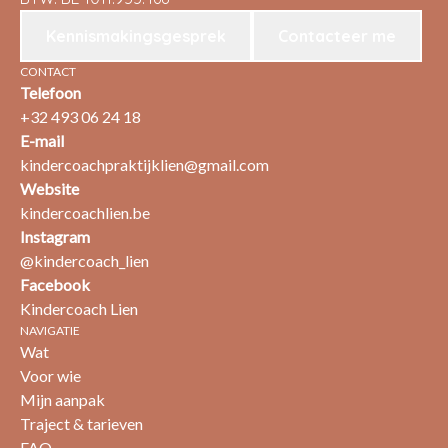
Kennismakingsgesprek
Contacteer me
CONTACT
Telefoon
+32 493 06 24 18
E-mail
kindercoachpraktijklien@gmail.com
Website
kindercoachlien.be
Instagram
@kindercoach_lien
Facebook
Kindercoach Lien
NAVIGATIE
Wat
Voor wie
Mijn aanpak
Traject & tarieven
FAQ